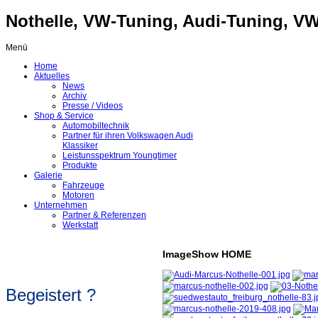
Nothelle, VW-Tuning, Audi-Tuning, VW-
Menü
Home
Aktuelles
News
Archiv
Presse / Videos
Shop & Service
Automobiltechnik
Partner für ihren Volkswagen Audi
Klassiker
Leistunsspektrum Youngtimer
Produkte
Galerie
Fahrzeuge
Motoren
Unternehmen
Partner & Referenzen
Werkstatt
ImageShow HOME
Begeistert ?