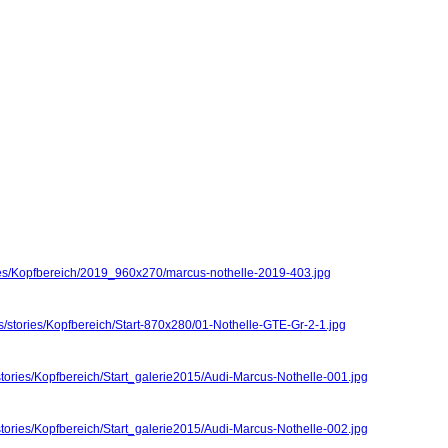
ries/Kopfbereich/2019_960x270/marcus-nothelle-2019-403.jpg
s/stories/Kopfbereich/Start-870x280/01-Nothelle-GTE-Gr-2-1.jpg
stories/Kopfbereich/Start_galerie2015/Audi-Marcus-Nothelle-001.jpg
stories/Kopfbereich/Start_galerie2015/Audi-Marcus-Nothelle-002.jpg