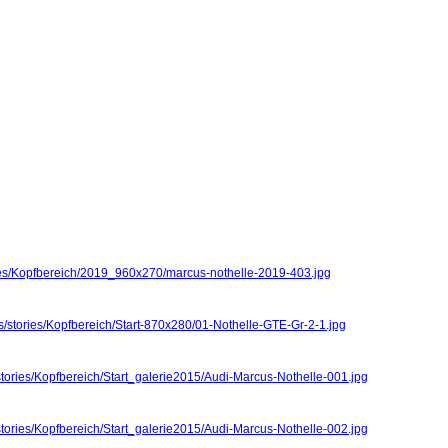
ries/Kopfbereich/2019_960x270/marcus-nothelle-2019-403.jpg
s/stories/Kopfbereich/Start-870x280/01-Nothelle-GTE-Gr-2-1.jpg
stories/Kopfbereich/Start_galerie2015/Audi-Marcus-Nothelle-001.jpg
stories/Kopfbereich/Start_galerie2015/Audi-Marcus-Nothelle-002.jpg