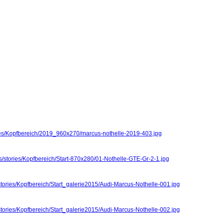
ries/Kopfbereich/2019_960x270/marcus-nothelle-2019-403.jpg
s/stories/Kopfbereich/Start-870x280/01-Nothelle-GTE-Gr-2-1.jpg
stories/Kopfbereich/Start_galerie2015/Audi-Marcus-Nothelle-001.jpg
stories/Kopfbereich/Start_galerie2015/Audi-Marcus-Nothelle-002.jpg