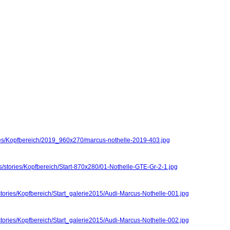
ries/Kopfbereich/2019_960x270/marcus-nothelle-2019-403.jpg
s/stories/Kopfbereich/Start-870x280/01-Nothelle-GTE-Gr-2-1.jpg
stories/Kopfbereich/Start_galerie2015/Audi-Marcus-Nothelle-001.jpg
stories/Kopfbereich/Start_galerie2015/Audi-Marcus-Nothelle-002.jpg