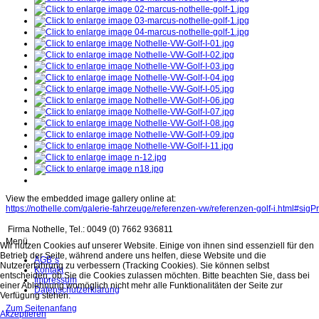
View the embedded image gallery online at:
https://nothelle.com/galerie-fahrzeuge/referenzen-vw/referenzen-golf-i.html#sig
Firma Nothelle, Tel.: 0049 (0) 7662 936811
Menü
Wir nutzen Cookies auf unserer Website. Einige von ihnen sind essenziell für den
Betrieb der Seite, während andere uns helfen, diese Website und die
AGB´s
Nutzererfahrung zu verbessern (Tracking Cookies). Sie können selbst
Kontakt
entscheiden, ob Sie die Cookies zulassen möchten. Bitte beachten Sie, dass bei
Impressum
einer Ablehnung womöglich nicht mehr alle Funktionalitäten der Seite zur
Datenschutzerklärung
Verfügung stehen.
Zum Seitenanfang
Akzeptieren