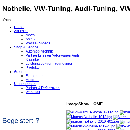
Nothelle, VW-Tuning, Audi-Tuning, VW-
Menü
Home
Aktuelles
News
Archiv
Presse / Videos
Shop & Service
Automobiltechnik
Partner für ihren Volkswagen Audi
Klassiker
Leistunsspektrum Youngtimer
Produkte
Galerie
Fahrzeuge
Motoren
Unternehmen
Partner & Referenzen
Werkstatt
ImageShow HOME
Begeistert ?