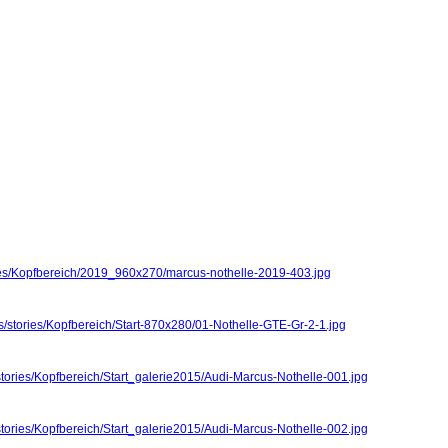
ries/Kopfbereich/2019_960x270/marcus-nothelle-2019-403.jpg
s/stories/Kopfbereich/Start-870x280/01-Nothelle-GTE-Gr-2-1.jpg
stories/Kopfbereich/Start_galerie2015/Audi-Marcus-Nothelle-001.jpg
stories/Kopfbereich/Start_galerie2015/Audi-Marcus-Nothelle-002.jpg