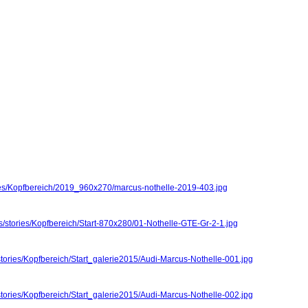
ries/Kopfbereich/2019_960x270/marcus-nothelle-2019-403.jpg
s/stories/Kopfbereich/Start-870x280/01-Nothelle-GTE-Gr-2-1.jpg
stories/Kopfbereich/Start_galerie2015/Audi-Marcus-Nothelle-001.jpg
stories/Kopfbereich/Start_galerie2015/Audi-Marcus-Nothelle-002.jpg