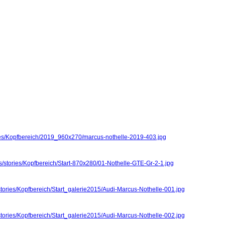
ries/Kopfbereich/2019_960x270/marcus-nothelle-2019-403.jpg
s/stories/Kopfbereich/Start-870x280/01-Nothelle-GTE-Gr-2-1.jpg
stories/Kopfbereich/Start_galerie2015/Audi-Marcus-Nothelle-001.jpg
stories/Kopfbereich/Start_galerie2015/Audi-Marcus-Nothelle-002.jpg